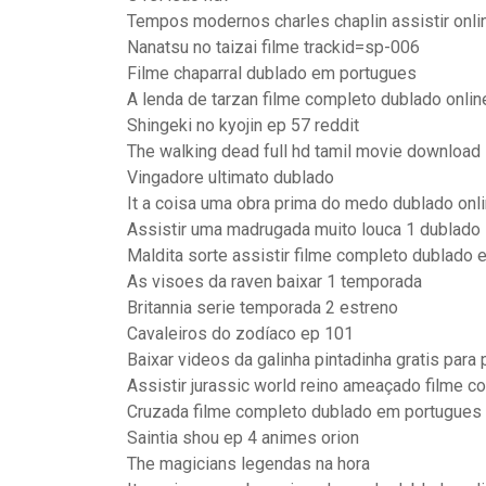
Tempos modernos charles chaplin assistir onli
Nanatsu no taizai filme trackid=sp-006
Filme chaparral dublado em portugues
A lenda de tarzan filme completo dublado onlin
Shingeki no kyojin ep 57 reddit
The walking dead full hd tamil movie download
Vingadore ultimato dublado
It a coisa uma obra prima do medo dublado onl
Assistir uma madrugada muito louca 1 dublado
Maldita sorte assistir filme completo dublado
As visoes da raven baixar 1 temporada
Britannia serie temporada 2 estreno
Cavaleiros do zodíaco ep 101
Baixar videos da galinha pintadinha gratis para 
Assistir jurassic world reino ameaçado filme c
Cruzada filme completo dublado em portugues
Saintia shou ep 4 animes orion
The magicians legendas na hora