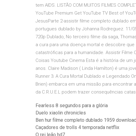
tem AIDS. LISTÃO COM MUITOS FILMES COMPLETOS.
YouTube Premium Get YouTube TV Best of YouTu
JesusParte 2-assistir filme completo dublado em
portugues dublado by Johanna Rodreguez. 11/05/
720p Dublado, No terceiro filme da saga, Thoma
a cura para uma doença mortal e descobre que 
catastróficas para a humanidade. Assistir Film
Coisas Youtube Cinema Esta é a história de um jo
anos. Claire Madison ( Linda Hamilton) é uma jo
Runner 3: A Cura Mortal Dublado e Legendado Onl
Brien) embarca em uma missão para encontrar a
da C.R.U.E.L podem trazer consequências catast
Fearless 8 segundos para a glória
Duelo xiaolin chronicles
Ben hur filme completo dublado 1959 downloa
Caçadores de trolls 4 temporada netflix
O rei leão hd7