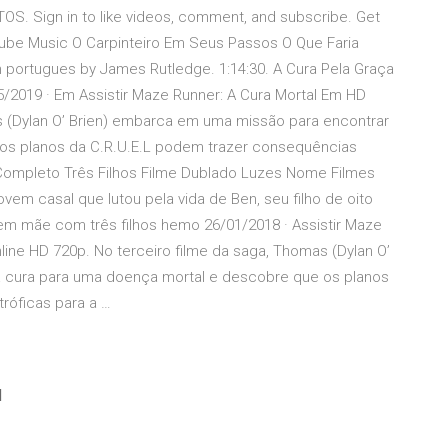
 Sign in to like videos, comment, and subscribe. Get
be Music O Carpinteiro Em Seus Passos O Que Faria
 portugues by James Rutledge. 1:14:30. A Cura Pela Graça
2019 · Em Assistir Maze Runner: A Cura Mortal Em HD
s (Dylan O’ Brien) embarca em uma missão para encontrar
os planos da C.R.U.E.L podem trazer consequências
e Completo Três Filhos Filme Dublado Luzes Nome Filmes
vem casal que lutou pela vida de Ben, seu filho de oito
vem mãe com três filhos hemo 26/01/2018 · Assistir Maze
ine HD 720p. No terceiro filme da saga, Thomas (Dylan O’
 cura para uma doença mortal e descobre que os planos
róficas para a …
d