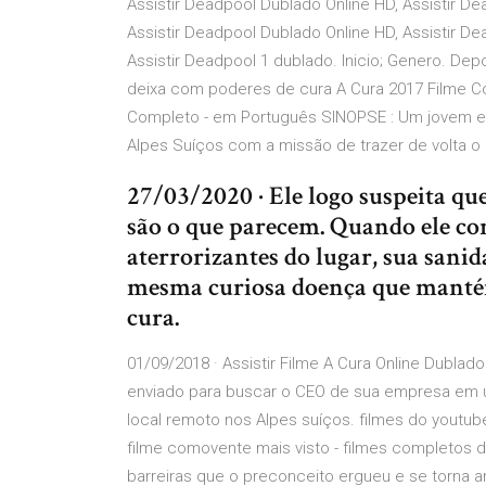
Assistir Deadpool Dublado Online HD, Assistir De
Assistir Deadpool Dublado Online HD, Assistir Dea
Assistir Deadpool 1 dublado. Inicio; Genero. D
deixa com poderes de cura A Cura 2017 Filme Com
Completo - em Português SINOPSE : Um jovem e
Alpes Suíços com a missão de trazer de volta 
27/03/2020 · Ele logo suspeita qu
são o que parecem. Quando ele co
aterrorizantes do lugar, sua sanid
mesma curiosa doença que mantém 
cura.
01/09/2018 · Assistir Filme A Cura Online Dubl
enviado para buscar o CEO de sua empresa em u
local remoto nos Alpes suíços. filmes do youtub
filme comovente mais visto - filmes completos d
barreiras que o preconceito ergueu e se torna a