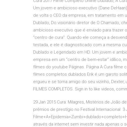
Cura 2017 Filme Completo Online Dublado, A Cura
Um jovem e ambicioso executivo (Dane DeHaan) 
de volta o CEO da empresa, em tratamento em um 
Dublado, Do visionário diretor de O Chamado, 
ambicioso executivo que é enviado para trazer 
"centro de cura". Quando ele começa a desvenda
testada, e ele é diagnosticado com a mesma curi
Dublado e Legendado em HD. Um jovem e ambici
empresa em um “centro de bem-estar” idílico, m
filmes do youtube Páginas. Página A Cura filme 
filmes completos dublados Erik é um garoto soli
ergueu e se torna amigo do seu vizinho, Dexte
FILMES COMPLETOS. Sign in to like videos, comm
29 Jan 2015 Cura: Milagres, Mistérios de João 
prêmios de prestígio no Festival Internacional 3 
Filme+A+Epidemia+Zumbi+dublado+completo+HD+
através da internet sem investir nada apenas o