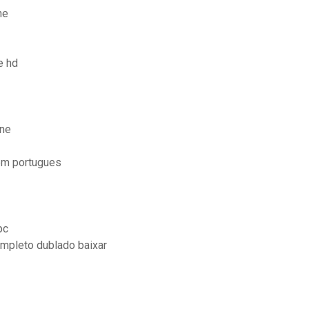
ne
e hd
ine
 em portugues
pc
ompleto dublado baixar