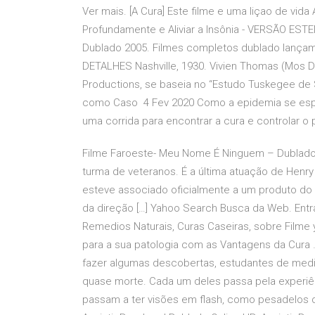
Ver mais. [A Cura] Este filme e uma liçao de vid
Profundamente e Aliviar a Insônia - VERSÃO EST
Dublado 2005. Filmes completos dublado lançame
DETALHES Nashville, 1930. Vivien Thomas (Mos De
Productions, se baseia no “Estudo Tuskegee de 
como Caso 4 Fev 2020 Como a epidemia se espa
uma corrida para encontrar a cura e controlar o
Filme Faroeste- Meu Nome É Ninguem – Dublad
turma de veteranos. É a última atuação de Henr
esteve associado oficialmente a um produto do
da direção […] Yahoo Search Busca da Web. Entra
Remedios Naturais, Curas Caseiras, sobre Film
para a sua patologia com as Vantagens da Cura 
fazer algumas descobertas, estudantes de medi
quase morte. Cada um deles passa pela experiên
passam a ter visões em flash, como pesadelos da 