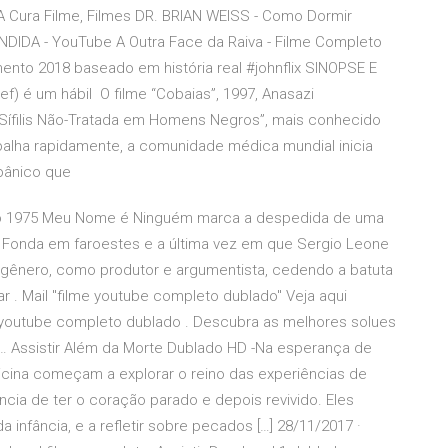
a A Cura Filme, Filmes DR. BRIAN WEISS - Como Dormir
ENDIDA - YouTube A Outra Face da Raiva - Filme Completo
nto 2018 baseado em história real #johnflix SINOPSE E
f) é um hábil O filme “Cobaias”, 1997, Anasazi
Sífilis Não-Tratada em Homens Negros”, mais conhecido
lha rapidamente, a comunidade médica mundial inicia
 pânico que
o 1975 Meu Nome é Ninguém marca a despedida de uma
y Fonda em faroestes e a última vez em que Sergio Leone
 gênero, como produtor e argumentista, cedendo a batuta
r . Mail "filme youtube completo dublado" Veja aqui
e youtube completo dublado . Descubra as melhores solues
… Assistir Além da Morte Dublado HD -Na esperança de
cina começam a explorar o reino das experiências de
cia de ter o coração parado e depois revivido. Eles
infância, e a refletir sobre pecados […] 28/11/2017 ·