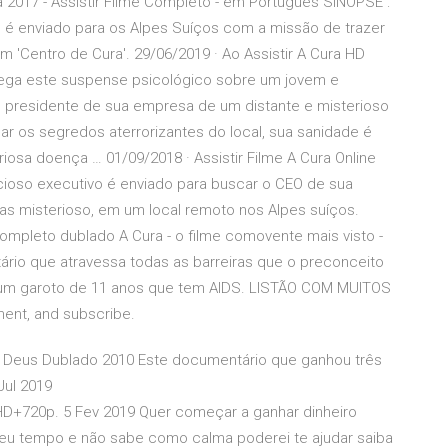
 2017 - Assistir Filme Completo - em Português SINOPSE :
é enviado para os Alpes Suíços com a missão de trazer
'Centro de Cura'. 29/06/2019 · Ao Assistir A Cura HD
chega este suspense psicológico sobre um jovem e
o presidente de sua empresa de um distante e misterioso
r os segredos aterrorizantes do local, sua sanidade é
osa doença … 01/09/2018 · Assistir Filme A Cura Online
oso executivo é enviado para buscar o CEO de sua
as misterioso, em um local remoto nos Alpes suíços.
completo dublado A Cura - o filme comovente mais visto -
tário que atravessa todas as barreiras que o preconceito
r, um garoto de 11 anos que tem AIDS. LISTÃO COM MUITOS
ent, and subscribe.
de Deus Dublado 2010 Este documentário que ganhou três
Jul 2019
720p. 5 Fev 2019 Quer começar a ganhar dinheiro
 seu tempo e não sabe como calma poderei te ajudar saiba