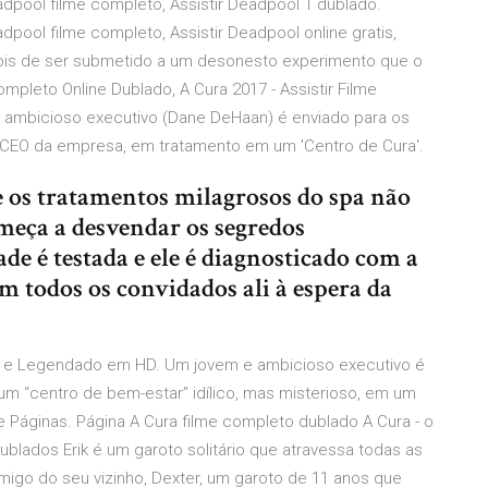
adpool filme completo, Assistir Deadpool 1 dublado.
dpool filme completo, Assistir Deadpool online gratis,
epois de ser submetido a um desonesto experimento que o
pleto Online Dublado, A Cura 2017 - Assistir Filme
 ambicioso executivo (Dane DeHaan) é enviado para os
o CEO da empresa, em tratamento em um 'Centro de Cura'.
e os tratamentos milagrosos do spa não
meça a desvendar os segredos
ade é testada e ele é diagnosticado com a
todos os convidados ali à espera da
ado e Legendado em HD. Um jovem e ambicioso executivo é
m “centro de bem-estar” idílico, mas misterioso, em um
e Páginas. Página A Cura filme completo dublado A Cura - o
ublados Erik é um garoto solitário que atravessa todas as
migo do seu vizinho, Dexter, um garoto de 11 anos que